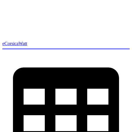
eCorsicaWatt